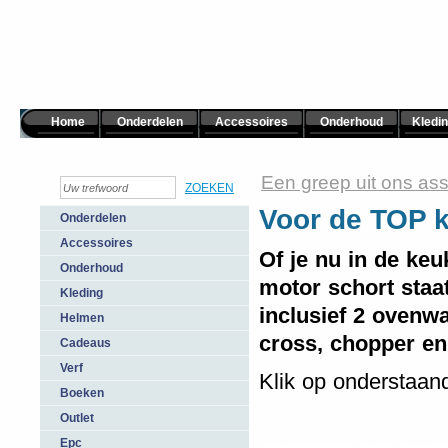
Home
Onderdelen
Accessoires
Onderhoud
Kledi
Een greep uit ons ass
Voor de TOP k
Onderdelen
Accessoires
Of je nu in de keu
Onderhoud
motor schort staat
Kleding
inclusief 2 ovenwa
Helmen
cross, chopper en
Cadeaus
Verf
Klik op onderstaan
Boeken
Outlet
Epc