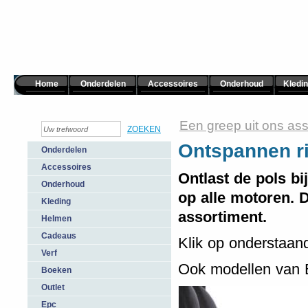
Home
Onderdelen
Accessoires
Onderhoud
Kledi
Een greep uit ons ass
Ontspannen r
Onderdelen
Accessoires
Ontlast de pols bi
Onderhoud
op alle motoren. 
Kleding
assortiment.
Helmen
Cadeaus
Klik op onderstaand
Verf
Ook modellen van B
Boeken
Outlet
Epc