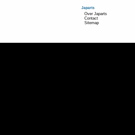
Japarts
Over Japarts
Contact
Sitemap
Realisatie:
TiDi Graphics