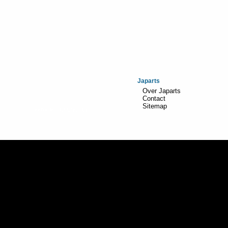
Japarts
Over Japarts
Contact
Sitemap
Realisatie:
TiDi Graphics