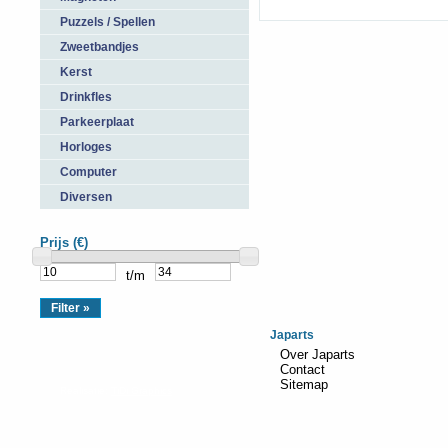
Puzzels / Spellen
Zweetbandjes
Kerst
Drinkfles
Parkeerplaat
Horloges
Computer
Diversen
Prijs (€)
t/m
Japarts
Over Japarts
Contact
Sitemap
Realisatie:
TiDi Graphics