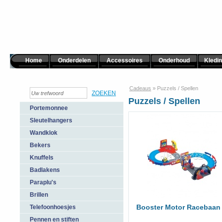
Home
Onderdelen
Accessoires
Onderhoud
Kledi
Cadeaus
»
Puzzels / Spellen
Puzzels / Spellen
Portemonnee
Sleutelhangers
Wandklok
Bekers
Knuffels
Badlakens
Paraplu's
Brillen
Booster Motor Racebaan
Telefoonhoesjes
Pennen en stiften