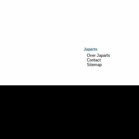
Japarts
Over Japarts
Contact
Sitemap
Realisatie:
TiDi Graphics