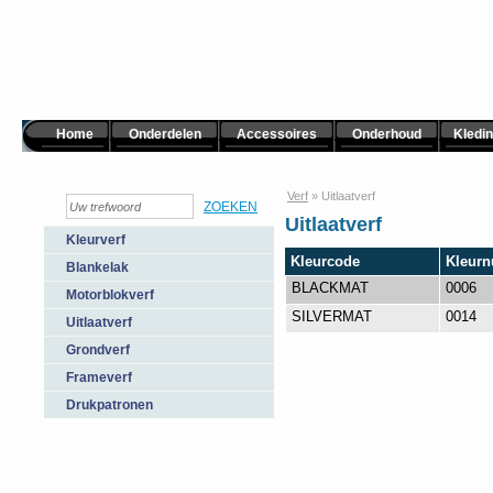
Home
Onderdelen
Accessoires
Onderhoud
Kledi
Verf
»
Uitlaatverf
Uitlaatverf
Kleurverf
Kleurcode
Kleur
Blankelak
BLACKMAT
0006
Motorblokverf
SILVERMAT
0014
Uitlaatverf
Grondverf
Frameverf
Drukpatronen