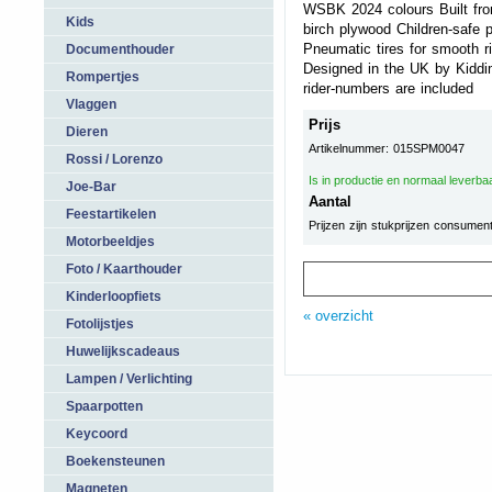
WSBK 2024 colours Built fro
Kids
birch plywood Children-safe p
Pneumatic tires for smooth r
Documenthouder
Designed in the UK by Kid
Rompertjes
rider-numbers are included
Vlaggen
Prijs
Dieren
Artikelnummer: 015SPM0047
Rossi / Lorenzo
Is in productie en normaal leverba
Joe-Bar
Aantal
Feestartikelen
Prijzen zijn stukprijzen consumen
Motorbeeldjes
Foto / Kaarthouder
Kinderloopfiets
« overzicht
Fotolijstjes
Huwelijkscadeaus
Lampen / Verlichting
Spaarpotten
Keycoord
Boekensteunen
Magneten