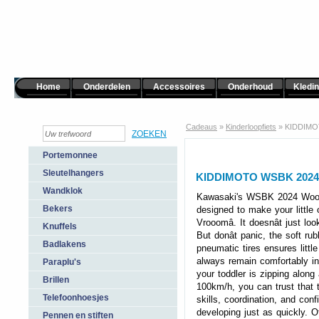
Home
Onderdelen
Accessoires
Onderhoud
Kledi
Cadeaus
»
Kinderloopfiets
»
KIDDIMO
Portemonnee
Sleutelhangers
KIDDIMOTO WSBK 2024
Wandklok
Kawasaki's WSBK 2024 Wood
Bekers
designed to make your little 
Vrooomâ. It doesnât just loo
Knuffels
But donât panic, the soft ru
Badlakens
pneumatic tires ensures littl
always remain comfortably in
Paraplu's
your toddler is zipping along
Brillen
100km/h, you can trust that 
Telefoonhoesjes
skills, coordination, and conf
developing just as quickly. O
Pennen en stiften