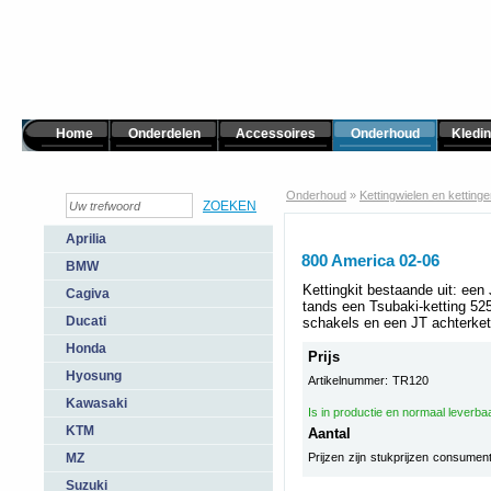
Home
Onderdelen
Accessoires
Onderhoud
Kledi
Onderhoud
»
Kettingwielen en ketting
Aprilia
800 America 02-06
BMW
Kettingkit bestaande uit: een
Cagiva
tands een Tsubaki-ketting 
Ducati
schakels en een JT achterket
Honda
Prijs
Hyosung
Artikelnummer: TR120
Kawasaki
Is in productie en normaal leverba
KTM
Aantal
MZ
Prijzen zijn stukprijzen consumen
Suzuki