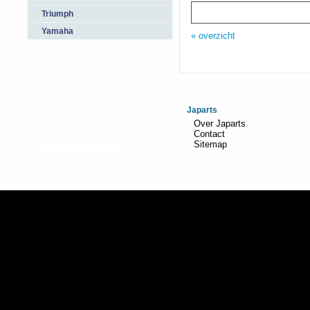
Triumph
Yamaha
« overzicht
Japarts
Over Japarts
Contact
Sitemap
Realisatie:
TiDi Graphics