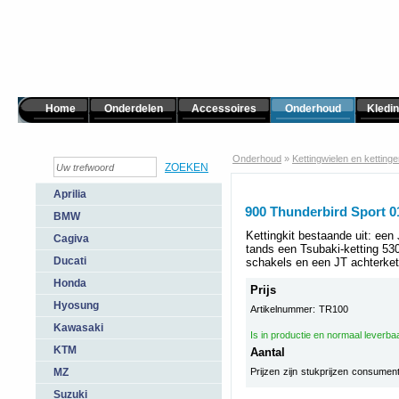
Home
Onderdelen
Accessoires
Onderhoud
Kledi
Onderhoud
»
Kettingwielen en ketting
Aprilia
900 Thunderbird Sport 0
BMW
Kettingkit bestaande uit: een
Cagiva
tands een Tsubaki-ketting 
Ducati
schakels en een JT achterket
Honda
Prijs
Hyosung
Artikelnummer: TR100
Kawasaki
Is in productie en normaal leverba
KTM
Aantal
MZ
Prijzen zijn stukprijzen consumen
Suzuki