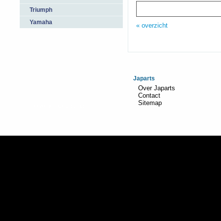
Triumph
Yamaha
« overzicht
Japarts
Over Japarts
Contact
Sitemap
Realisatie:
TiDi Graphics