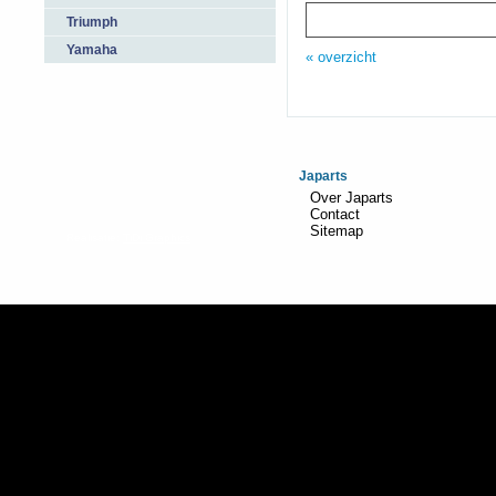
Triumph
Yamaha
« overzicht
Japarts
Over Japarts
Contact
Sitemap
Realisatie:
TiDi Graphics