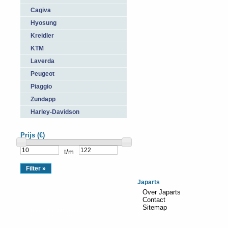
Cagiva
Hyosung
Kreidler
KTM
Laverda
Peugeot
Piaggio
Zundapp
Harley-Davidson
Prijs (€)
t/m
Japarts
Over Japarts
Contact
Sitemap
Realisatie:
TiDi Graphics