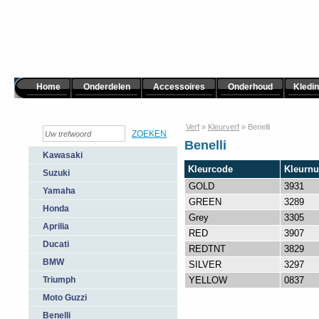
Home
Onderdelen
Accessoires
Onderhoud
Kledi
Verf
»
Kleurverf
»
Benelli
Benelli
Kawasaki
Kleurcode
Kleurn
Suzuki
GOLD
3931
Yamaha
GREEN
3289
Honda
Grey
3305
Aprilia
RED
3907
Ducati
REDTNT
3829
BMW
SILVER
3297
Triumph
YELLOW
0837
Moto Guzzi
Benelli